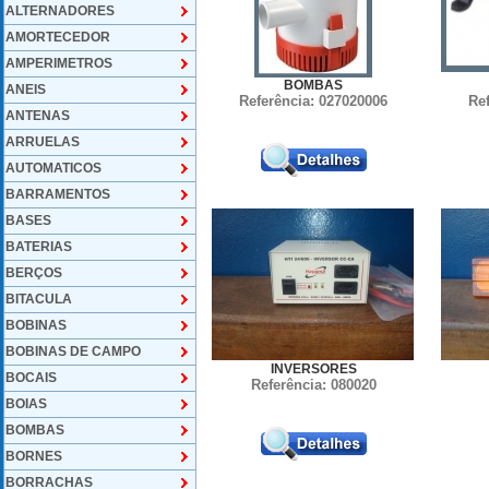
ALTERNADORES
AMORTECEDOR
AMPERIMETROS
BOMBAS
ANEIS
Referência: 027020006
Re
ANTENAS
ARRUELAS
AUTOMATICOS
BARRAMENTOS
BASES
BATERIAS
BERÇOS
BITACULA
BOBINAS
BOBINAS DE CAMPO
INVERSORES
BOCAIS
Referência: 080020
BOIAS
BOMBAS
BORNES
BORRACHAS