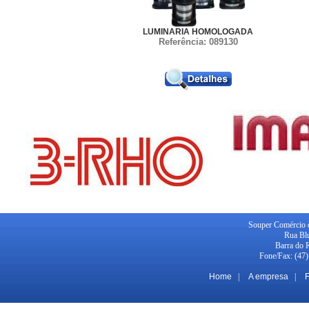
LUMINARIA HOMOLOGADA
Referência: 089130
Souper Comércio d
Rua Blu
Barra do 
Fone/Fax: (47
Home
|
A empresa
|