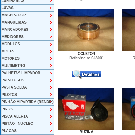
LUMINARIAS
LUVAS
MACERADOR
MANGUEIRAS
MARCADORES
MEDIDORES
MODULOS
MOLAS
COLETOR
Referência: 043001
R
MOTORES
MULTIMETRO
PALHETAS LIMPADOR
PARAFUSOS
PASTA SOLDA
PILOTOS
PINHÃO M.PARTIDA (BENDIX)
PINOS
PISCA ALERTA
PISTÃO - NUCLEO
PLACAS
BUZINA