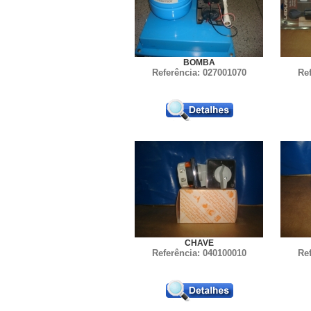
BOMBA
Referência: 027001070
Re
CHAVE
Referência: 040100010
Re