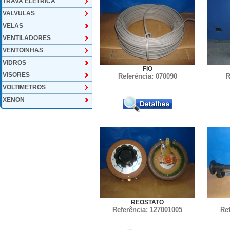
TRAVA ELETRICA
VALVULAS
VELAS
VENTILADORES
VENTOINHAS
VIDROS
FIO
VISORES
Referência: 070090
R
VOLTIMETROS
XENON
REOSTATO
Referência: 127001005
Re