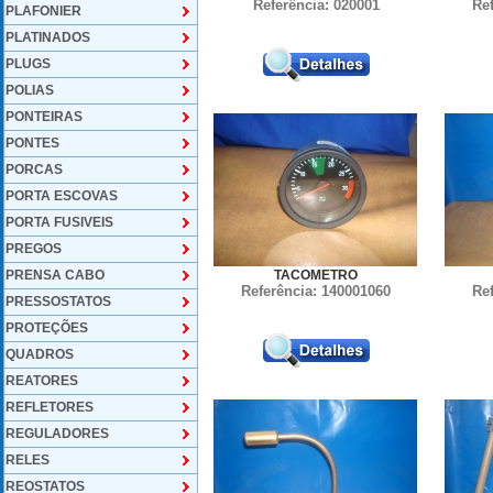
Referência: 020001
Re
PLAFONIER
PLATINADOS
PLUGS
POLIAS
PONTEIRAS
PONTES
PORCAS
PORTA ESCOVAS
PORTA FUSIVEIS
PREGOS
PRENSA CABO
TACOMETRO
Referência: 140001060
Re
PRESSOSTATOS
PROTEÇÕES
QUADROS
REATORES
REFLETORES
REGULADORES
RELES
REOSTATOS