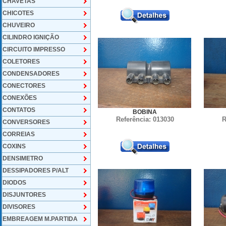
CHAVETAS
CHICOTES
CHUVEIRO
CILINDRO IGNIÇÃO
CIRCUITO IMPRESSO
COLETORES
CONDENSADORES
CONECTORES
CONEXÕES
CONTATOS
BOBINA
Referência: 013030
R
CONVERSORES
CORREIAS
COXINS
DENSIMETRO
DESSIPADORES P/ALT
DIODOS
DISJUNTORES
DIVISORES
EMBREAGEM M.PARTIDA