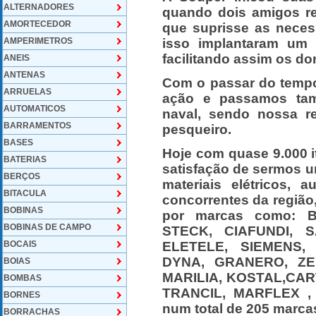
ALTERNADORES
quando dois amigos r
AMORTECEDOR
que suprisse as necess
AMPERIMETROS
isso implantaram um 
facilitando assim os d
ANEIS
ANTENAS
Com o passar do temp
ARRUELAS
ação e passamos tamb
AUTOMATICOS
naval, sendo nossa r
BARRAMENTOS
pesqueiro.
BASES
Hoje com quase 9.000 i
BATERIAS
satisfação de sermos u
BERÇOS
materiais elétricos, 
BITACULA
concorrentes da regiã
BOBINAS
por marcas como: 
BOBINAS DE CAMPO
STECK, CIAFUNDI, S
BOCAIS
ELETELE, SIEMENS,
DYNA, GRANERO, ZEN
BOIAS
MARILIA, KOSTAL,CART
BOMBAS
TRANCIL, MARFLEX , 
BORNES
num total de 205 marca
BORRACHAS