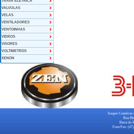
TRAVA ELETRICA
VALVULAS
VELAS
VENTILADORES
VENTOINHAS
VIDROS
VISORES
VOLTIMETROS
XENON
Souper Comércio d
Rua Blu
Barra do 
Fone/Fax: (47