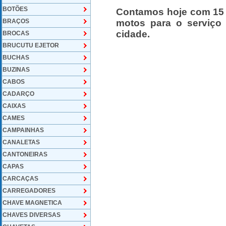
BOTÕES
Contamos hoje com 15 
BRAÇOS
motos para o serviço
cidade.
BROCAS
BRUCUTU EJETOR
BUCHAS
BUZINAS
CABOS
CADARÇO
CAIXAS
CAMES
CAMPAINHAS
CANALETAS
CANTONEIRAS
CAPAS
CARCAÇAS
CARREGADORES
CHAVE MAGNETICA
CHAVES DIVERSAS