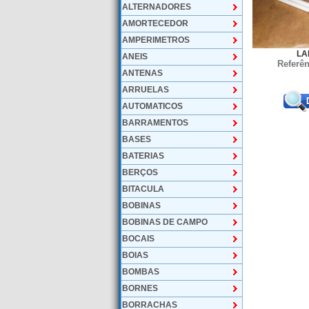
ALTERNADORES
AMORTECEDOR
AMPERIMETROS
LA
ANEIS
Referên
ANTENAS
ARRUELAS
AUTOMATICOS
BARRAMENTOS
BASES
BATERIAS
BERÇOS
BITACULA
BOBINAS
BOBINAS DE CAMPO
BOCAIS
BOIAS
BOMBAS
BORNES
BORRACHAS