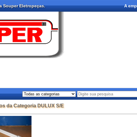
na Souper Eletropeças.
A emp
os da Categoria DULUX S/E