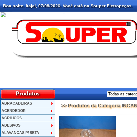
Boa noite. Itajaí, 07/08/2026. Você está na Souper Eletropeças.
Produtos
ABRAÇADEIRAS
>> Produtos da Categoria IN
ACENDEDOR
ACRILICOS
ADESIVOS
ALAVANCAS P/ SETA