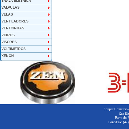
TRAVA ELETRICA
VALVULAS
VELAS
VENTILADORES
VENTOINHAS
VIDROS
VISORES
VOLTIMETROS
XENON
Souper Comércio d
Rua Blu
Barra do 
Fone/Fax: (47