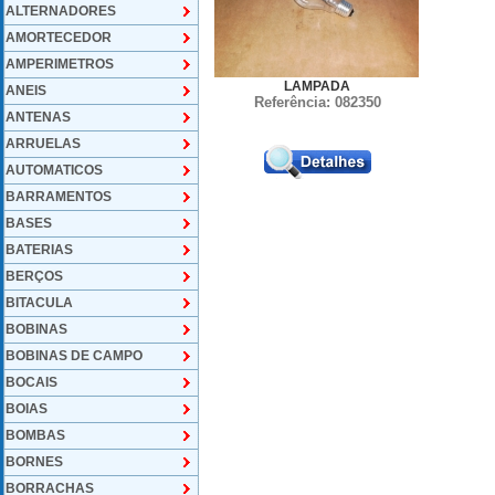
ALTERNADORES
AMORTECEDOR
AMPERIMETROS
LAMPADA
ANEIS
Referência: 082350
ANTENAS
ARRUELAS
AUTOMATICOS
BARRAMENTOS
BASES
BATERIAS
BERÇOS
BITACULA
BOBINAS
BOBINAS DE CAMPO
BOCAIS
BOIAS
BOMBAS
BORNES
BORRACHAS