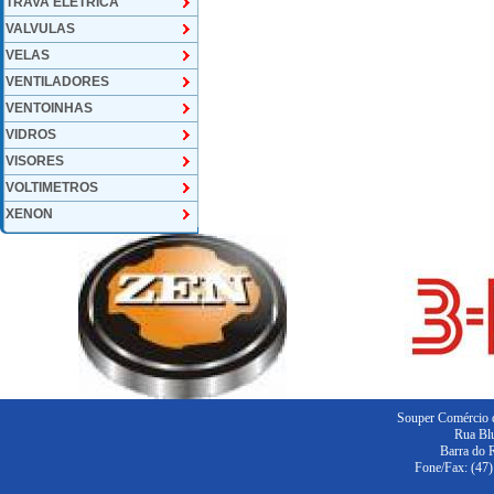
TRAVA ELETRICA
VALVULAS
VELAS
VENTILADORES
VENTOINHAS
VIDROS
VISORES
VOLTIMETROS
XENON
Souper Comércio d
Rua Blu
Barra do 
Fone/Fax: (47