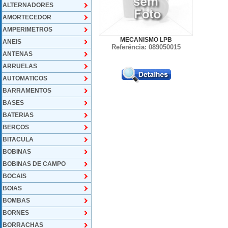
ALTERNADORES
AMORTECEDOR
AMPERIMETROS
MECANISMO LPB
ANEIS
Referência: 089050015
ANTENAS
ARRUELAS
AUTOMATICOS
BARRAMENTOS
BASES
BATERIAS
BERÇOS
BITACULA
BOBINAS
BOBINAS DE CAMPO
BOCAIS
BOIAS
BOMBAS
BORNES
BORRACHAS