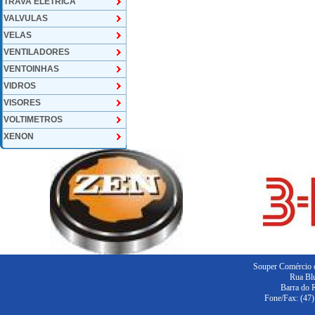
TRAVA ELETRICA
VALVULAS
VELAS
VENTILADORES
VENTOINHAS
VIDROS
VISORES
VOLTIMETROS
XENON
Souper Comércio d
Rua Blu
Barra do 
Fone/Fax: (47