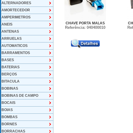
ALTERNADORES
AMORTECEDOR
AMPERIMETROS
CHAVE PORTA MALAS
CH
ANEIS
Referência: 040400010
Re
ANTENAS
ARRUELAS
AUTOMATICOS
BARRAMENTOS
BASES
BATERIAS
BERÇOS
BITACULA
BOBINAS
BOBINAS DE CAMPO
BOCAIS
BOIAS
BOMBAS
BORNES
BORRACHAS